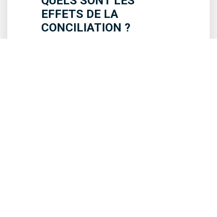
QUELS SONT LES
EFFETS DE LA
CONCILIATION ?
La conciliation en droit français
offre un cadre juridique
sécurisé pour la négociation et
l’exécution des accords entre
entreprises et créanciers. Elle
permet au débiteur de
demander au juge d’échelonner
le paiement des dettes,
protège les nouveaux apports