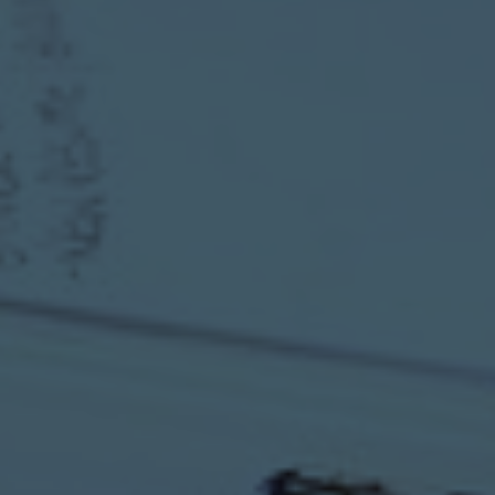
ACCUEIL
QUI SOMMES-NOUS
ÉTUDES AJILINK
MISSIONS
OFFRES DE REPRISE
ACTUALITÉS
NOUS REJOINDRE
CONTACT