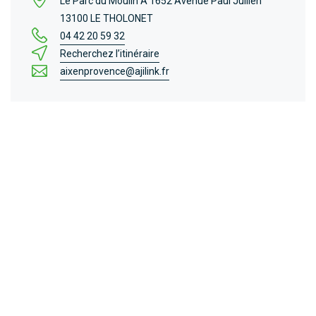
Le Parc du Moulin A 1652 Avenue Paul Jullien
13100 LE THOLONET
04 42 20 59 32
Recherchez l’itinéraire
aixenprovence@ajilink.fr
Sous la direction de Me
Frédéric AVAZERI
et Me
Alexandre
BONETTO
, l’étude AJILINK AIX-EN-
PROVENCE, créée en 2017, est fortement ancrée
dans l’écosystème local au soutien des
entreprises et associations et de leurs dirigeants.
Avec plus de vingt ans d’expérience, notre équipe
d’Administrateurs Judiciaires et plus de 15
collaborateurs intervient efficacement aux côtés